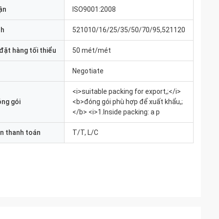
ận
ISO9001:2008
nh
521010/16/25/35/50/70/95,521120
đặt hàng tối thiểu
50 mét/mét
Negotiate
<i>suitable packing for export,;</i>
óng gói
<b>đóng gói phù hợp để xuất khẩu,;
</b> <i>1.Inside packing: a p
n thanh toán
T/T, L/C