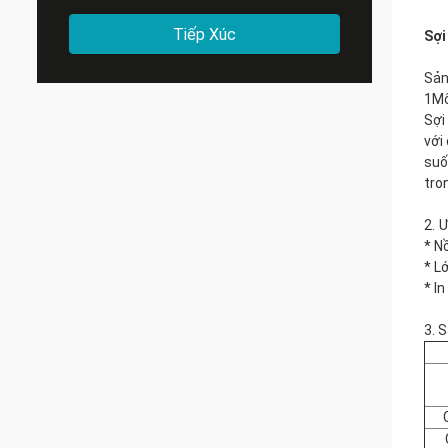
Tiếp Xúc
Sợi
Sản
1Mô
Sợi
với
suố
tro
2.
Ư
* N
* L
* I
3. 