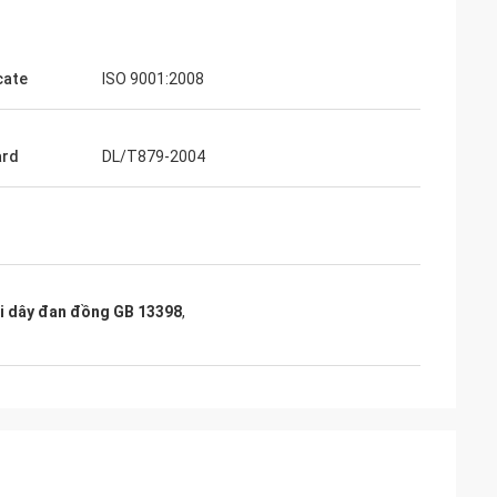
cate
ISO 9001:2008
ard
DL/T879-2004
Junior
Cynthia Zane
ver
 sủa tuyệt vời,
Dễ dàng giao tiếp và rất chuyên nghiệp.
ợi dây đan đồng GB 13398
,