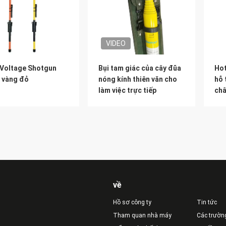
VIDEO
 Voltage Shotgun
Bụi tam giác của cây đũa
Hot
k vàng đỏ
nóng kính thiên văn cho
hỗ 
làm việc trực tiếp
ch
về
Hồ sơ công ty
Tin tức
Tham quan nhà máy
Các trườn