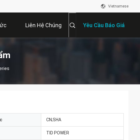
Vietnamese
Tức
Liên Hệ Chúng
Yêu Cầu Báo Giá
Tôi
hẩm
eries
c
CN;SHA
TID POWER