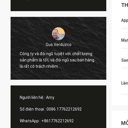
TH
App
Mat
Gus Verduzco
Công ty và đội ngũ tuyệt vời. chất lượng
Excelle
sản phẩm là tốt, và đội ngũ sau bán hàng
funció
Sa
là rất có trách nhiệm
bây gi
Làm
Người liên hệ :
Amy
Số điện thoại :
0086 17762212692
WhatsApp :
+8617762212692
MÔ