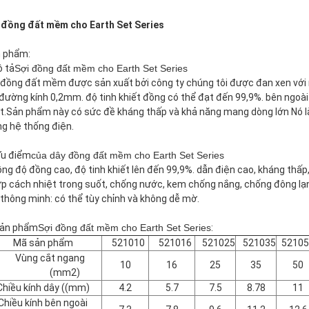
 đồng đất mềm cho Earth Set Series
 phẩm:
 tả
Sợi đồng đất mềm cho Earth Set Series
 đồng đất mềm được sản xuất bởi công ty chúng tôi được đan xen với n
 đường kính 0,2mm. độ tinh khiết đồng có thể đạt đến 99,9%. bên ngoà
t.Sản phẩm này có sức đề kháng thấp và khả năng mang dòng lớn Nó l
ng hệ thống điện.
u điểm
của dây đồng đất mềm cho Earth Set Series
ồng độ đồng cao, độ tinh khiết lên đến 99,9%. dẫn điện cao, kháng thấ
ớp cách nhiệt trong suốt, chống nước, kem chống nắng, chống đông lạ
n thông minh: có thể tùy chỉnh và không dễ mờ.
Sản phẩm
Sợi đồng đất mềm cho Earth Set Series
:
Mã sản phẩm
521010
521016
521025
521035
52105
Vùng cắt ngang
10
16
25
35
50
(mm2)
Chiều kính dây ((mm)
4.2
5.7
7.5
8.78
11
Chiều kính bên ngoài