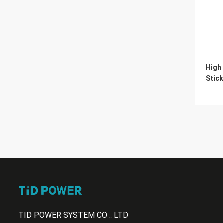
High
Stic
TID POWER SYSTEM CO ., LTD