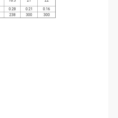
16.5
21
22
0.28
0.21
0.16
238
300
300