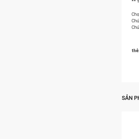
** 
Chọ
Chú
Chú
thẻ
SẢN P