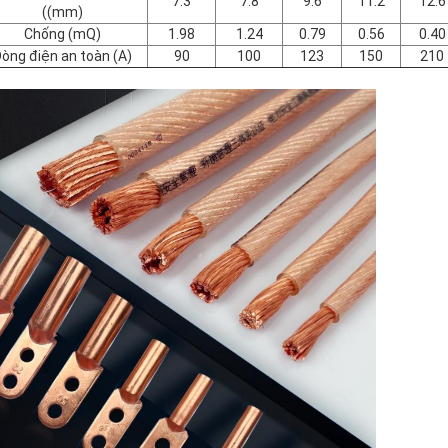
7.3
7.8
9.6
11.2
12.6
((mm)
Chống (mQ)
1.98
1.24
0.79
0.56
0.40
òng điện an toàn (A)
90
100
123
150
210