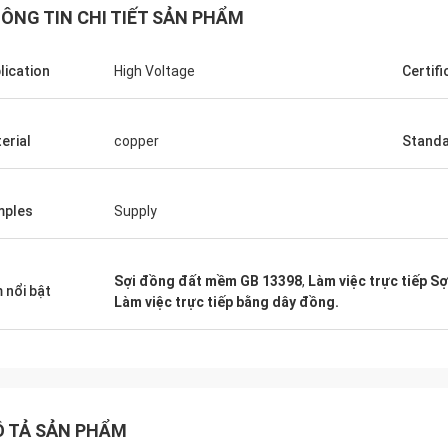
ÔNG TIN CHI TIẾT SẢN PHẨM
lication
High Voltage
Certifi
erial
copper
Stand
Edson Polli Junior
Edson Polli 
nt brillo, ahora a ver
Excellent brillo, ahora a 
namiento (Sự sáng sủa tuyệt vời,
funciónamiento (Sự sáng
mples
Supply
ờ có chức năng)
bây giờ có chức năng)
Sợi đồng đất mềm GB 13398
,
Làm việc trực tiếp S
 nổi bật
Làm việc trực tiếp bằng dây đồng.
 TẢ SẢN PHẨM