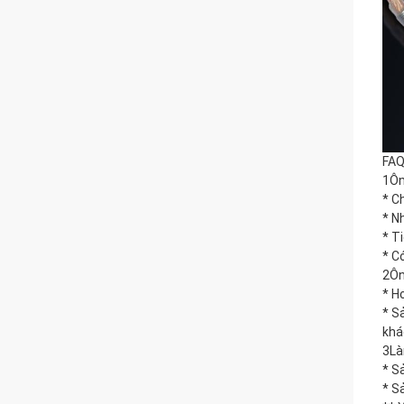
FAQ
1Ôn
* C
* N
* T
* C
2Ôn
* H
* S
khá
3Là
* S
* S