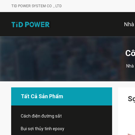
TID POWER SYSTEM CO ., LTD
Nhà
Cô
Nhà
Tất Cả Sản Phẩm
Sợ
Cách điện đường sắt
Bụi sợi thủy tinh epoxy