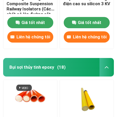
Composite Suspension
điện cao su silicon 3 KV
Railway Isolators (Các
chất cô lập đường sắt
kết hợp điện áp cao
Giá tốt nhất
Giá tốt nhất
25Kv)
Liên hệ chúng tôi
Liên hệ chúng tôi
Bụi sợi thủy tinh epoxy
(18)