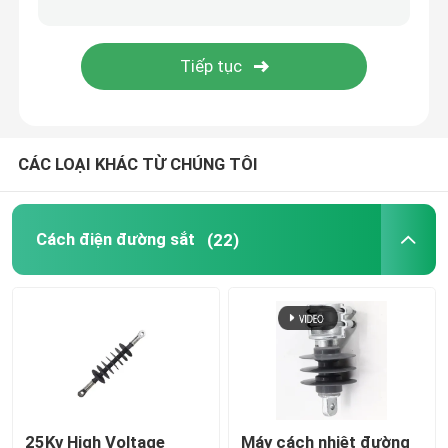
Cầu chì cắt ra
Máy cách nhiệt
CÁC LOẠI KHÁC TỪ CHÚNG TÔI
Scaffolding cách nhiệt
Profile Pultrusion bằng sợi thủy tinh
Cách điện đường sắt
(22)
Sản phẩm đúc FRP
25Kv High Voltage
Máy cách nhiệt đường