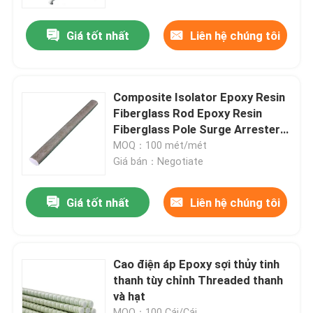
Giá tốt nhất
Liên hệ chúng tôi
Về chúng tôi
Tham quan nhà máy
Composite Isolator Epoxy Resin
Fiberglass Rod Epoxy Resin
Kiểm soát chất lượng
Fiberglass Pole Surge Arrester
(Điện ngăn áp lực)
MOQ：100 mét/mét
Giá bán：Negotiate
Liên hệ với chúng tôi
Giá tốt nhất
Liên hệ chúng tôi
Tin tức
Yêu cầu báo giá
Cao điện áp Epoxy sợi thủy tinh
thanh tùy chỉnh Threaded thanh
và hạt
Cách điện đường sắt
MOQ：100 Cái/Cái