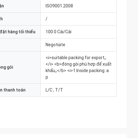
ận
ISO9001:2008
nh
/
đặt hàng tối thiểu
100.0 Cái/Cái
Negotiate
<i>suitable packing for export,;
</i> <b>đóng gói phù hợp để xuất
óng gói
khẩu,;</b> <i>1.Inside packing: a
p
n thanh toán
L/C , T/T