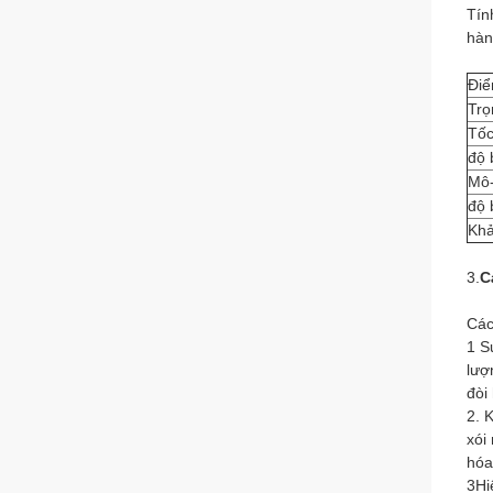
Tín
hàn
Đi
Trọ
Tốc
độ 
Mô-
độ 
Khả
3.
C
Các
1 S
lượ
đòi
2. 
xói
hóa
3Hi