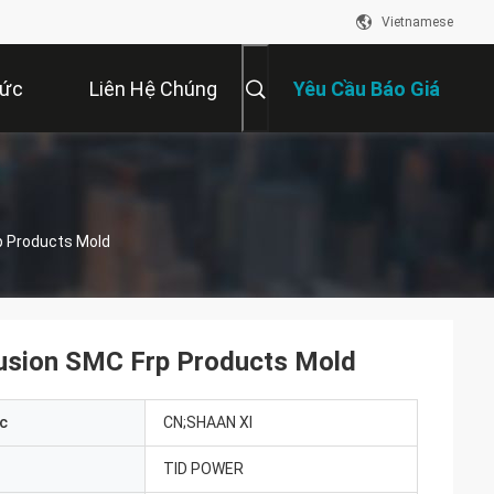
Vietnamese
Tức
Liên Hệ Chúng
Yêu Cầu Báo Giá
Tôi
p Products Mold
usion SMC Frp Products Mold
c
CN;SHAAN XI
TID POWER