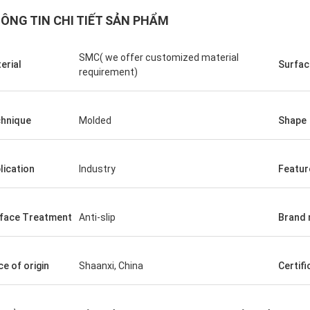
ÔNG TIN CHI TIẾT SẢN PHẨM
SMC( we offer customized material
erial
Surfac
requirement)
Edson Polli Junior
Edson Polli 
hnique
Molded
Shape
nt brillo, ahora a ver
Excellent brillo, ahora a 
namiento (Sự sáng sủa tuyệt vời,
funciónamiento (Sự sáng
ờ có chức năng)
bây giờ có chức năng)
lication
Industry
Featur
face Treatment
Anti-slip
Brand
ce of origin
Shaanxi, China
Certifi