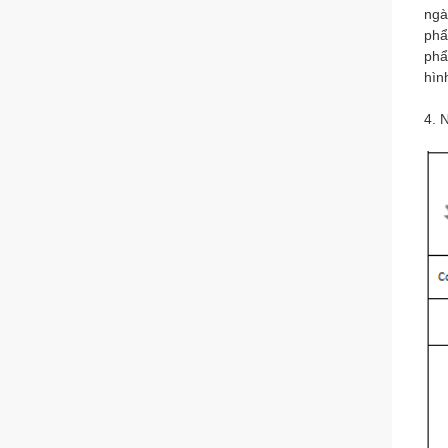
ngà
phẩ
phẩ
hìn
4. 