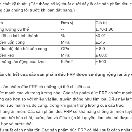
h chất kỹ thuật: (Các thông số kỹ thuật dưới đây là các sản phẩm tiêu c
g của chúng tôi trước khi bạn đặt hàng.)
ểm
Đơn vị
Giá trị
ng lượng cụ thể
--
1.70-1.90
 độ co lại hình thành
%
≤0.01
bền uốn cong
MPa
≥145
đun độ đàn hồi uốn cong
GPa
≥ 8.0
bền kéo
MPa
≥ 60.0
 năng tác động của Izod
KJ/m2
≥ 500
ác chi tiết của các sản phẩm đúc FRP được sử dụng rộng rãi tùy
 sản phẩm đúc FRP có những lợi thế chi tiết sau:
ức mạnh cao và trọng lượng nhẹ: Các sản phẩm đúc FRP có sức mạnh và
ng cao hơn so với nhiều vật liệu truyền thống như kim loại.Điều này l
 hỏi sức mạnh và độ cứng, trong khi giảm trọng lượng của cấu trúc.
Kháng ăn mòn: Các sản phẩm đúc FRP có khả năng chống ăn mòn tuyệt v
 mòn bởi hóa chất, nước, ẩm,và điều kiện khí quyển, làm cho nó được sử
 học và nước thải.
ệu suất cách nhiệt tốt: Các sản phẩm đúc FRP có hiệu suất cách nhiệt t