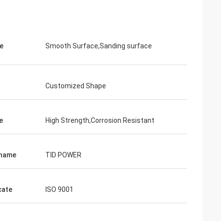
e
Smooth Surface,Sanding surface
Junior
Customized Shape
Cynthia Zane
ver
 sủa tuyệt vời,
Dễ dàng giao tiếp và rất chuyên nghiệp.
e
High Strength,Corrosion Resistant
 name
TID POWER
cate
ISO 9001