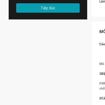
Làm
Tiếp Xúc
MÔ
Các
Mô 
1Đặ
FRP
chố
2Cá