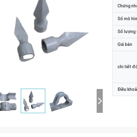
Chứng nh
Số mô hì
Số lượng 
Giá bán
chi tiết đ
Điều khoả