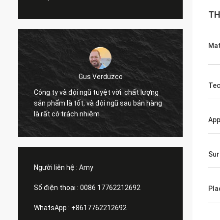
TH
Mat
Gus Verduzco
Tec
Công ty và đội ngũ tuyệt vời. chất lượng
Excelle
sản phẩm là tốt, và đội ngũ sau bán hàng
funció
là rất có trách nhiệm
bây gi
App
Sur
Người liên hệ :
Amy
Số điện thoại :
0086 17762212692
Pla
WhatsApp :
+8617762212692