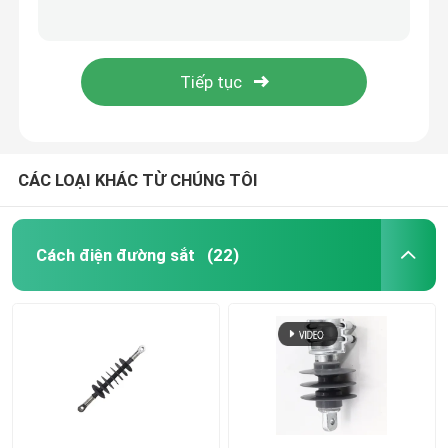
Cắt cầu chì polymer điện áp cao / Cắt cầu chì thả 35 kV
40.5kV Polymer Fuse Cut Out / Composite Drop Fuse Cutout với tiêu chuẩn IEC
Bụi sợi thủy tinh epoxy
Cao su silicon cao cấp cao áp cao cấp
IEC tiêu chuẩn Polymer Fuse Cut Out / High Voltage Composite Overhead Line Fuse Cutout
Công cụ đường dây trực tiếp
Sản phẩm GRP dây chuyền
CÁC LOẠI KHÁC TỪ CHÚNG TÔI
Máy cách nhiệt đường hàng không
Cách điện đường sắt
(22)
Phụ kiện cách điện
Cây gậy sợi thủy tinh epoxy
Cao su silicone cách nhiệt