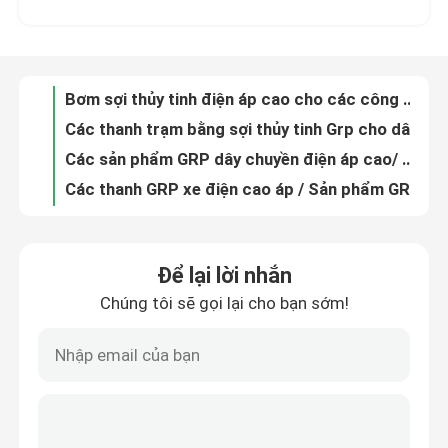
Các thanh trạm bằng sợi thủy tinh Grp cho dây chuyền đường sắt / các sản phẩm thanh Grp
Các sản phẩm GRP dây chuyền điện áp cao/ các thanh đường sắt Grp cho đường tram
Về chúng tôi
Các thanh GRP xe điện cao áp / Sản phẩm GRP cho đường sắt
Các sản phẩm GRP điện áp cao và ống GRP đường sắt chống tia cực tím
Tham quan nhà máy
Profile được đúc bằng sợi thủy tinh cách nhiệt Profile cấu trúc sợi thủy tinh cường độ cao
Phân cách FRP sản phẩm đúc tùy chỉnh cao sức mạnh Frp đúc lưới
Kiểm soát chất lượng
Các sản phẩm đúc Smc Frp Profile Pultrusion Sợi thủy tinh cường độ cao
Bảo hiểm Cass Fiberglass Pultrusion Profile Frp Pultrusion Profiles TID POWER
Liên hệ với chúng tôi
Ngành công nghiệp sản phẩm đúc FRP tùy chỉnh hồ sơ sợi thủy tinh cường độ cao
Để lại lời nhắn
Các sản phẩm sợi thủy tinh được đúc ra ngoài cửa Sợi thủy tinh có độ bền cao Chế độ tùy chỉnh với màu sắc khác nhau
Chúng tôi sẽ gọi lại cho bạn sớm!
Tin tức
Các sản phẩm đúc FRP cường độ cao Pultrusion SMC Frp Products Mold
Lớp cách nhiệt Mảng Pultrusion Fiberglass FRP Pultruded Sections Khả năng chống xói
Máy cách điện tự động Máy cách điện cho các chất cách điện tổng hợp
Yêu cầu báo giá
Máy kiểm tra độ kéo Máy kiểm tra cách điện cho các thanh sợi thủy tinh
Máy cách nhiệt nhiệt độ cao Máy tự động hóa thạch cho các chất cách nhiệt tổng hợp
Cách điện đường sắt