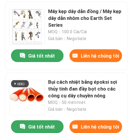
Máy kẹp dây dẫn đồng / Máy kẹp
dây dẫn nhôm cho Earth Set
Series
MOQ：100.0 Cái/Cái
Giá bán：Negotiate
Giá tốt nhất
Liên hệ chúng tôi
Bụi cách nhiệt bằng époksi sợi
thủy tinh đan đầy bọt cho các
Nhà
công cụ dây chuyền nóng
MOQ：50 mét/mét
Giá bán：Negotiate
Sản phẩm
Giá tốt nhất
Liên hệ chúng tôi
Bơm sợi thủy tinh điện áp cao cho các công cụ dây nóng
Video