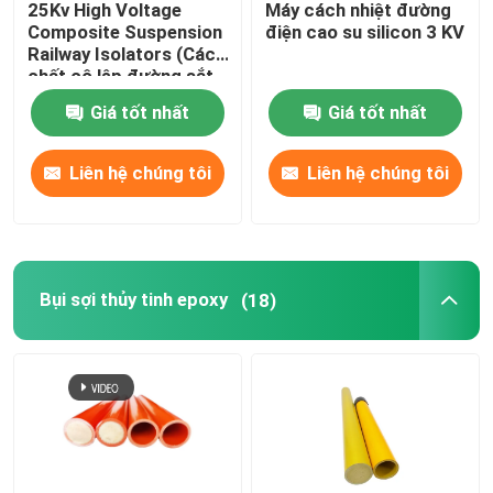
25Kv High Voltage
Máy cách nhiệt đường
Composite Suspension
điện cao su silicon 3 KV
Cầu chì cắt ra
Railway Isolators (Các
chất cô lập đường sắt
kết hợp điện áp cao
Giá tốt nhất
Giá tốt nhất
25Kv)
Máy cách nhiệt
Liên hệ chúng tôi
Liên hệ chúng tôi
Scaffolding cách nhiệt
Profile Pultrusion bằng sợi thủy tinh
Bụi sợi thủy tinh epoxy
(18)
Sản phẩm đúc FRP