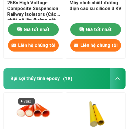
25Kv High Voltage
Máy cách nhiệt đường
Composite Suspension
điện cao su silicon 3 KV
Cầu chì cắt ra
Railway Isolators (Các
chất cô lập đường sắt
kết hợp điện áp cao
Giá tốt nhất
Giá tốt nhất
25Kv)
Máy cách nhiệt
Liên hệ chúng tôi
Liên hệ chúng tôi
Scaffolding cách nhiệt
Profile Pultrusion bằng sợi thủy tinh
Bụi sợi thủy tinh epoxy
(18)
Sản phẩm đúc FRP