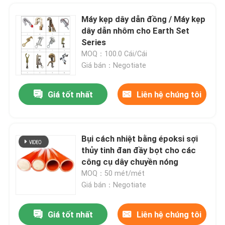
Máy kẹp dây dẫn đồng / Máy kẹp
dây dẫn nhôm cho Earth Set
Series
MOQ：100.0 Cái/Cái
Giá bán：Negotiate
Giá tốt nhất
Liên hệ chúng tôi
Bụi cách nhiệt bằng époksi sợi
thủy tinh đan đầy bọt cho các
Nhà
công cụ dây chuyền nóng
MOQ：50 mét/mét
Giá bán：Negotiate
Sản phẩm
Giá tốt nhất
Liên hệ chúng tôi
Bơm sợi thủy tinh điện áp cao cho các công cụ dây nóng
Video