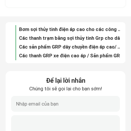
Các thanh trạm bằng sợi thủy tinh Grp cho dây chuyền đường sắt / các sản phẩm thanh Grp
Các sản phẩm GRP dây chuyền điện áp cao/ các thanh đường sắt Grp cho đường tram
Về chúng tôi
Các thanh GRP xe điện cao áp / Sản phẩm GRP cho đường sắt
Các sản phẩm GRP điện áp cao và ống GRP đường sắt chống tia cực tím
Tham quan nhà máy
Profile được đúc bằng sợi thủy tinh cách nhiệt Profile cấu trúc sợi thủy tinh cường độ cao
Phân cách FRP sản phẩm đúc tùy chỉnh cao sức mạnh Frp đúc lưới
Kiểm soát chất lượng
Các sản phẩm đúc Smc Frp Profile Pultrusion Sợi thủy tinh cường độ cao
Bảo hiểm Cass Fiberglass Pultrusion Profile Frp Pultrusion Profiles TID POWER
Liên hệ với chúng tôi
Ngành công nghiệp sản phẩm đúc FRP tùy chỉnh hồ sơ sợi thủy tinh cường độ cao
Để lại lời nhắn
Các sản phẩm sợi thủy tinh được đúc ra ngoài cửa Sợi thủy tinh có độ bền cao Chế độ tùy chỉnh với màu sắc khác nhau
Chúng tôi sẽ gọi lại cho bạn sớm!
Tin tức
Các sản phẩm đúc FRP cường độ cao Pultrusion SMC Frp Products Mold
Lớp cách nhiệt Mảng Pultrusion Fiberglass FRP Pultruded Sections Khả năng chống xói
Máy cách điện tự động Máy cách điện cho các chất cách điện tổng hợp
Yêu cầu báo giá
Máy kiểm tra độ kéo Máy kiểm tra cách điện cho các thanh sợi thủy tinh
Máy cách nhiệt nhiệt độ cao Máy tự động hóa thạch cho các chất cách nhiệt tổng hợp
Cách điện đường sắt