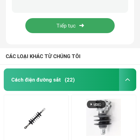
Cắt cầu chì polymer điện áp cao / Cắt cầu chì thả 35 kV
40.5kV Polymer Fuse Cut Out / Composite Drop Fuse Cutout với tiêu chuẩn IEC
Bụi sợi thủy tinh epoxy
Cao su silicon cao cấp cao áp cao cấp
IEC tiêu chuẩn Polymer Fuse Cut Out / High Voltage Composite Overhead Line Fuse Cutout
Công cụ đường dây trực tiếp
Sản phẩm GRP dây chuyền
CÁC LOẠI KHÁC TỪ CHÚNG TÔI
Máy cách nhiệt đường hàng không
Cách điện đường sắt
(22)
Phụ kiện cách điện
Cây gậy sợi thủy tinh epoxy
Cao su silicone cách nhiệt