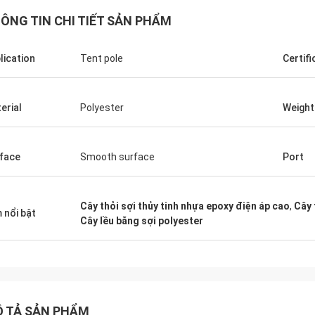
ÔNG TIN CHI TIẾT SẢN PHẨM
lication
Tent pole
Certifi
erial
Polyester
Weight
Edson Polli Junior
Edson Polli 
nt brillo, ahora a ver
Excellent brillo, ahora a 
namiento (Sự sáng sủa tuyệt vời,
funciónamiento (Sự sáng
face
Smooth surface
Port
ờ có chức năng)
bây giờ có chức năng)
Cây thỏi sợi thủy tinh nhựa epoxy điện áp cao
,
Cây 
 nổi bật
Cây lều bằng sợi polyester
 TẢ SẢN PHẨM