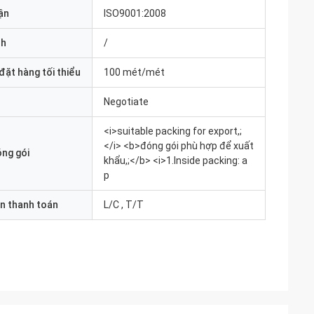
ận
ISO9001:2008
nh
/
đặt hàng tối thiểu
100 mét/mét
Negotiate
<i>suitable packing for export,;
</i> <b>đóng gói phù hợp để xuất
óng gói
khẩu,;</b> <i>1.Inside packing: a
p
n thanh toán
L/C , T/T