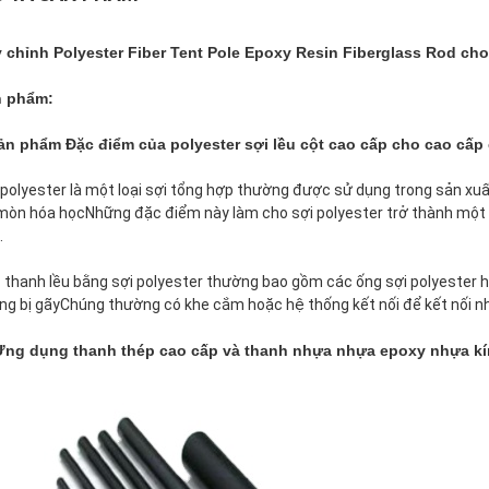
 chỉnh Polyester Fiber Tent Pole Epoxy Resin Fiberglass Rod cho
n phẩm:
ản phẩm Đặc điểm của polyester sợi lều cột cao cấp cho cao cấp 
 polyester là một loại sợi tổng hợp thường được sử dụng trong sản xu
mòn hóa họcNhững đặc điểm này làm cho sợi polyester trở thành một tr
.
 thanh lều bằng sợi polyester thường bao gồm các ống sợi polyester 
ng bị gãyChúng thường có khe cắm hoặc hệ thống kết nối để kết nối nhi
Ứng dụng thanh thép cao cấp và thanh nhựa nhựa epoxy nhựa kí