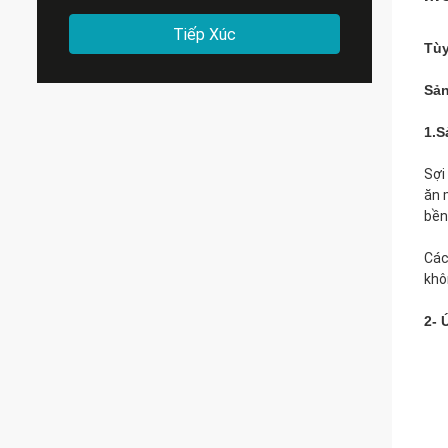
Tiếp Xúc
Tùy
Sả
1.S
Sợi
ăn 
bền
Các
khô
2- 