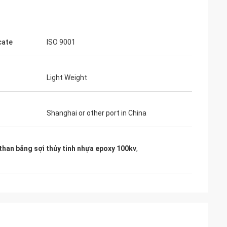
cate
ISO 9001
Light Weight
Junior
Cynthia Zane
ver
 sủa tuyệt vời,
Dễ dàng giao tiếp và rất chuyên nghiệp.
Shanghai or other port in China
than bằng sợi thủy tinh nhựa epoxy 100kv
,