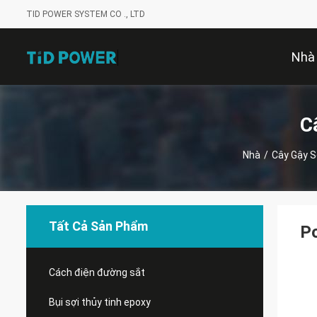
TID POWER SYSTEM CO ., LTD
Nhà
C
Nhà
/
Cây Gậy S
Tất Cả Sản Phẩm
Po
Cách điện đường sắt
Bụi sợi thủy tinh epoxy