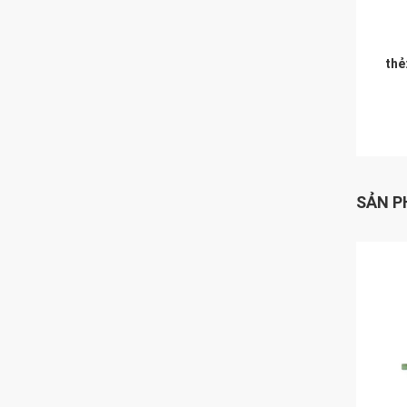
thẻ
SẢN P