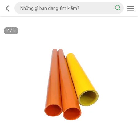
2
/
3