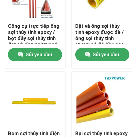
Về chúng tôi
Công cụ trực tiếp ống
Dệt và ống sợi thủy
sợi thủy tinh epoxy /
tinh epoxy được đè /
Tham quan nhà máy
bọt đầy sợi thủy tinh
ống sợi thủy tinh
đan và ống pultruded
epoxy có độ bền cao
Gửi yêu cầu
Gửi yêu cầu
Kiểm soát chất lượng
Liên hệ với chúng tôi
Tin tức
Yêu cầu báo giá
Bơm sợi thủy tinh điện
Bụi sợi thủy tinh epoxy
Cách điện đường sắt