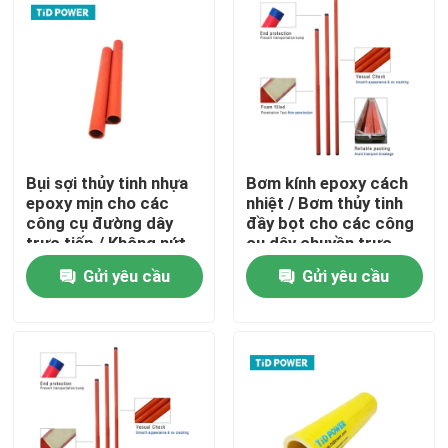
Bụi sợi thủy tinh nhựa
Bơm kính epoxy cách
epoxy mịn cho các
nhiệt / Bơm thủy tinh
công cụ đường dây
đầy bọt cho các công
trực tiếp / Không nứt
cụ dây chuyền trực
ống sợi thủy tinh
tiếp
Gửi yêu cầu
Gửi yêu cầu
pultruded
Nhà
Sản phẩm
Video