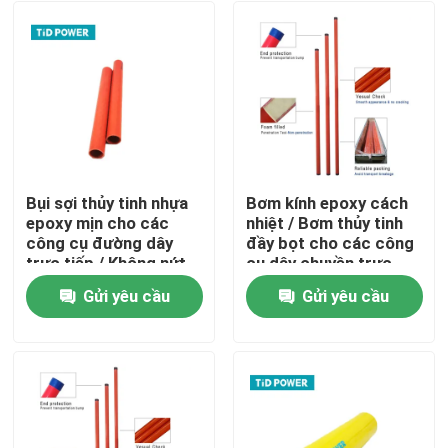
Bụi sợi thủy tinh nhựa
Bơm kính epoxy cách
epoxy mịn cho các
nhiệt / Bơm thủy tinh
công cụ đường dây
đầy bọt cho các công
trực tiếp / Không nứt
cụ dây chuyền trực
ống sợi thủy tinh
tiếp
Gửi yêu cầu
Gửi yêu cầu
pultruded
Nhà
Sản phẩm
Video