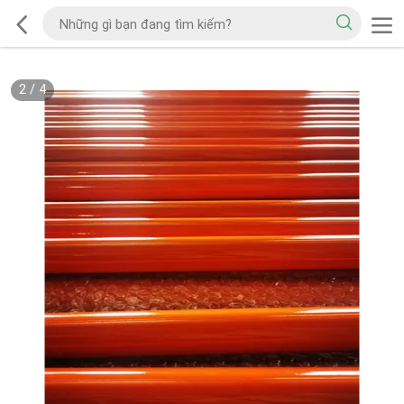
2
/
4