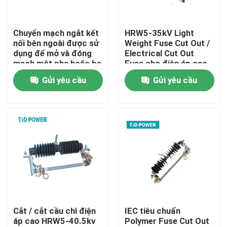
Về chúng tôi
Chuyển mạch ngắt kết
HRW5-35kV Light
nối bên ngoài được sử
Weight Fuse Cut Out /
dụng để mở và đóng
Electrical Cut Out
Tham quan nhà máy
mạch một pha hoặc ba
Fuse cho điện áp cao
pha
Gửi yêu cầu
Gửi yêu cầu
Kiểm soát chất lượng
Liên hệ với chúng tôi
Tin tức
Yêu cầu báo giá
Cắt / cắt cầu chì điện
IEC tiêu chuẩn
áp cao HRW5-40.5kv
Polymer Fuse Cut Out
Cách điện đường sắt