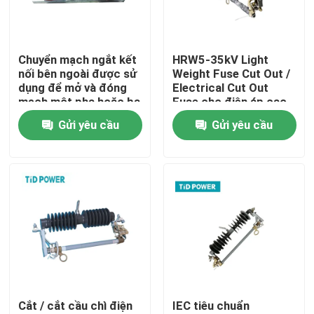
Về chúng tôi
Chuyển mạch ngắt kết
HRW5-35kV Light
nối bên ngoài được sử
Weight Fuse Cut Out /
Tham quan nhà máy
dụng để mở và đóng
Electrical Cut Out
mạch một pha hoặc ba
Fuse cho điện áp cao
pha
Gửi yêu cầu
Gửi yêu cầu
Kiểm soát chất lượng
Liên hệ với chúng tôi
Tin tức
Yêu cầu báo giá
Cắt / cắt cầu chì điện
IEC tiêu chuẩn
Cách điện đường sắt