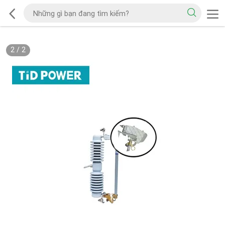
2
/
2