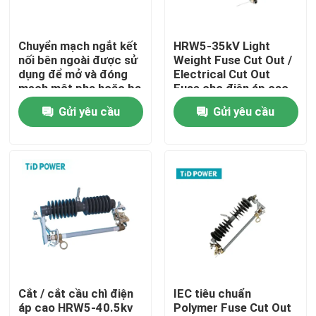
Về chúng tôi
Chuyển mạch ngắt kết
HRW5-35kV Light
nối bên ngoài được sử
Weight Fuse Cut Out /
dụng để mở và đóng
Electrical Cut Out
Tham quan nhà máy
mạch một pha hoặc ba
Fuse cho điện áp cao
pha
Gửi yêu cầu
Gửi yêu cầu
Kiểm soát chất lượng
Liên hệ với chúng tôi
Tin tức
Yêu cầu báo giá
Cắt / cắt cầu chì điện
IEC tiêu chuẩn
áp cao HRW5-40.5kv
Polymer Fuse Cut Out
Cách điện đường sắt